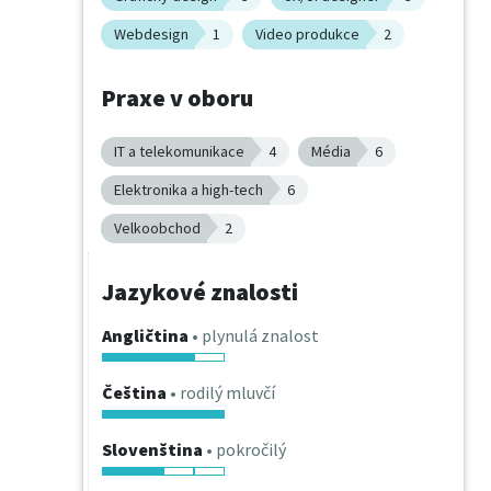
Webdesign
1
Video produkce
2
Praxe v oboru
IT a telekomunikace
4
Média
6
Elektronika a high-tech
6
Velkoobchod
2
Jazykové znalosti
Angličtina
• plynulá znalost
Čeština
• rodilý mluvčí
Slovenština
• pokročilý