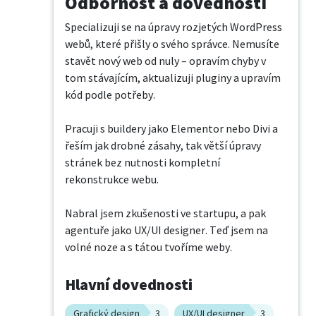
Odbornost a dovednosti
Specializuji se na úpravy rozjetých WordPress 
webů, které přišly o svého správce. Nemusíte 
stavět nový web od nuly – opravím chyby v 
tom stávajícím, aktualizuji pluginy a upravím 
kód podle potřeby.

Pracuji s buildery jako Elementor nebo Divi a 
řeším jak drobné zásahy, tak větší úpravy 
stránek bez nutnosti kompletní 
rekonstrukce webu.

Nabral jsem zkušenosti ve startupu, a pak 
agentuře jako UX/UI designer. Teď jsem na 
volné noze a s tátou tvoříme weby.
Hlavní dovednosti
Grafický design
3
UX/UI designer
3