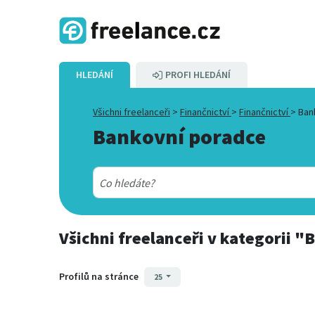
HLEDÁNÍ
PROFI HLEDÁNÍ
Všichni freelanceři
>
Finančnictví
>
Finančnictví
>
Ban
Bankovní poradce
Všichni freelanceři
v kategorii
"B
Profilů na stránce
25