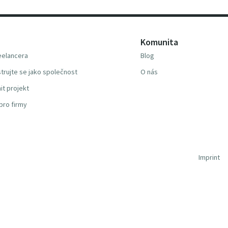
Komunita
reelancera
Blog
trujte se jako společnost
O nás
it projekt
pro firmy
Imprint