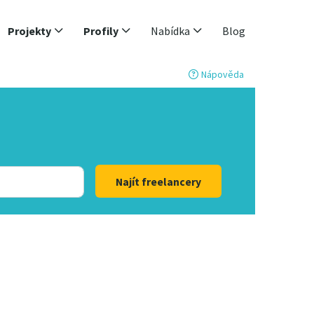
Projekty
Profily
Nabídka
Blog
Nápověda
Najít freelancery