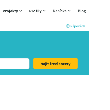
Projekty
Profily
Nabídka
Blog
Nápověda
Najít freelancery