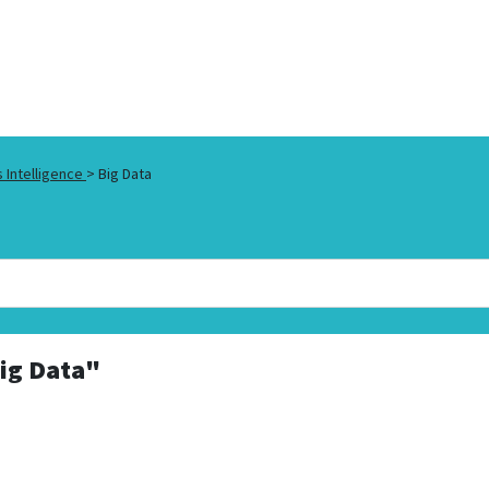
 Intelligence
>
Big Data
ig Data"