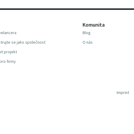
Komunita
reelancera
Blog
trujte se jako společnost
O nás
it projekt
pro firmy
Imprint