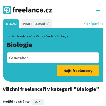
HLEDÁNÍ
PROFI HLEDÁNÍ
Nápověda
Všichni freelanceři
>
Věda
>
Věda
>
Biologie
Biologie
Najít freelancery
Všichni freelanceři
v kategorii
"Biologie"
Profilů na stránce
25