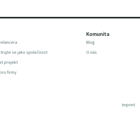
Komunita
reelancera
Blog
trujte se jako společnost
O nás
it projekt
pro firmy
Imprint