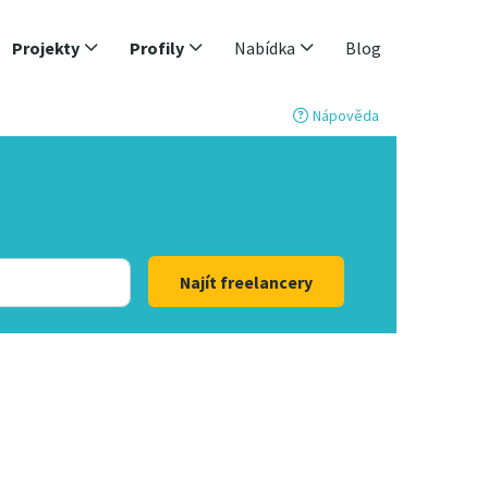
Projekty
Profily
Nabídka
Blog
Nápověda
Najít freelancery