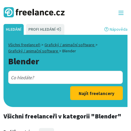
HLEDÁNÍ
PROFI HLEDÁNÍ
Nápověda
Všichni freelanceři
>
Grafický / animační software
>
Grafický / animační software
>
Blender
Blender
Najít freelancery
Všichni freelanceři
v kategorii
"Blender"