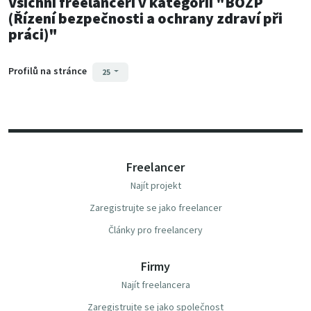
Všichni freelanceři
v kategorii
"BOZP
(Řízení bezpečnosti a ochrany zdraví při
práci)"
Profilů na stránce
25
Freelancer
Najít projekt
Zaregistrujte se jako freelancer
Články pro freelancery
Firmy
Najít freelancera
Zaregistrujte se jako společnost