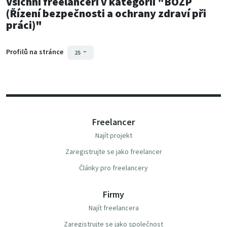
Všichni freelanceři
v kategorii
"BOZP
(Řízení bezpečnosti a ochrany zdraví při
práci)"
Profilů na stránce
25
Freelancer
Najít projekt
Zaregistrujte se jako freelancer
Články pro freelancery
Firmy
Najít freelancera
Zaregistrujte se jako společnost