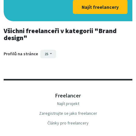
Najít freelancery
Všichni freelanceři
v kategorii
"Brand
design"
Profilů na stránce
25
Freelancer
Najít projekt
Zaregistrujte se jako freelancer
Články pro freelancery