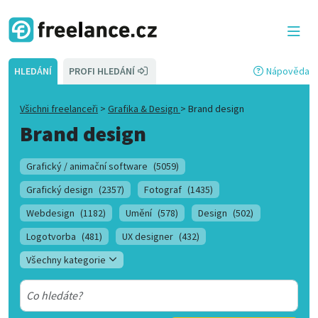
HLEDÁNÍ
PROFI HLEDÁNÍ
Nápověda
Všichni freelanceři
>
Grafika & Design
>
Brand design
Brand design
Grafický / animační software
(5059)
Grafický design
(2357)
Fotograf
(1435)
Webdesign
(1182)
Umění
(578)
Design
(502)
Logotvorba
(481)
UX designer
(432)
Všechny kategorie