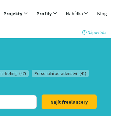
Projekty
Profily
Nabídka
Blog
Nápověda
marketing
(47)
Personální poradenství
(41)
Najít freelancery