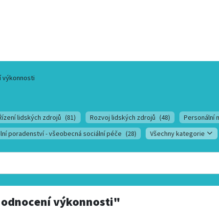
 výkonnosti
Řízení lidských zdrojů
(81)
Rozvoj lidských zdrojů
(48)
Personální 
lní poradenství - všeobecná sociální péče
(28)
Všechny kategorie
odnocení výkonnosti"