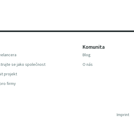
Komunita
reelancera
Blog
trujte se jako společnost
O nás
it projekt
pro firmy
Imprint