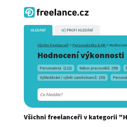
HLEDÁNÍ
PROFI HLEDÁNÍ
Všichni freelanceři
>
Personalistika & HR
>
Hodnocení
Hodnocení výkonnosti
Personalista
(122)
Nábor pracovníků
(99)
Vyhledávání / výběr zaměstnanců
(30)
Personá
Všichni freelanceři
v kategorii
"H