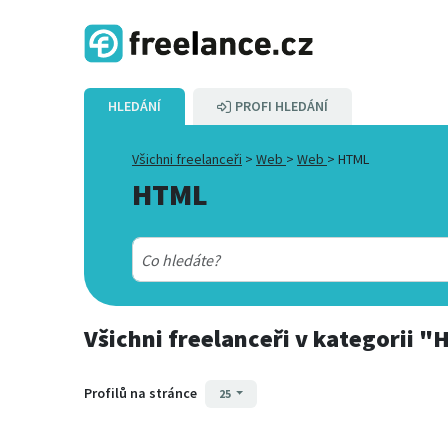
HLEDÁNÍ
PROFI HLEDÁNÍ
Všichni freelanceři
>
Web
>
Web
>
HTML
HTML
Všichni freelanceři
v kategorii
"H
Profilů na stránce
25