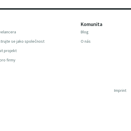
Komunita
reelancera
Blog
trujte se jako společnost
O nás
it projekt
pro firmy
Imprint