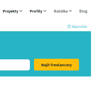
Projekty
Profily
Nabídka
Blog
Nápověda
Najít freelancery