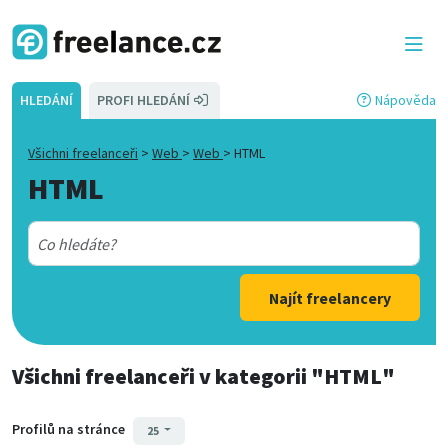
HLEDÁNÍ
PROFI HLEDÁNÍ
Nápověda
Všichni freelanceři
>
Web
>
Web
>
HTML
HTML
Najít freelancery
Všichni freelanceři
v kategorii
"HTML"
Profilů na stránce
25