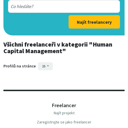
Najít freelancery
Všichni freelanceři
v kategorii
"Human
Capital Management"
Profilů na stránce
25
Freelancer
Najít projekt
Zaregistrujte se jako freelancer