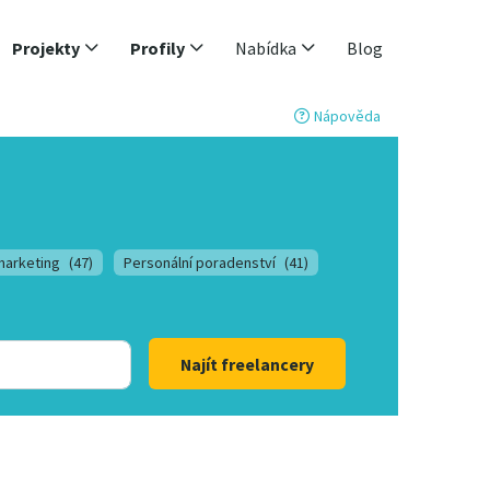
Projekty
Profily
Nabídka
Blog
Nápověda
marketing
(47)
Personální poradenství
(41)
Najít freelancery