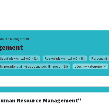
source Management
gement
Řízení lidských zdrojů
(81)
Rozvoj lidských zdrojů
(48)
Personální 
lní poradenství - všeobecná sociální péče
(28)
Všechny kategorie
uman Resource Management"