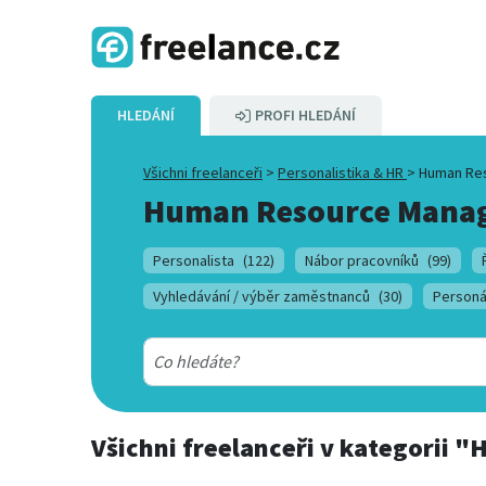
HLEDÁNÍ
PROFI HLEDÁNÍ
Všichni freelanceři
>
Personalistika & HR
>
Human Re
Human Resource Mana
Personalista
(122)
Nábor pracovníků
(99)
Vyhledávání / výběr zaměstnanců
(30)
Personá
Všichni freelanceři
v kategorii
"H