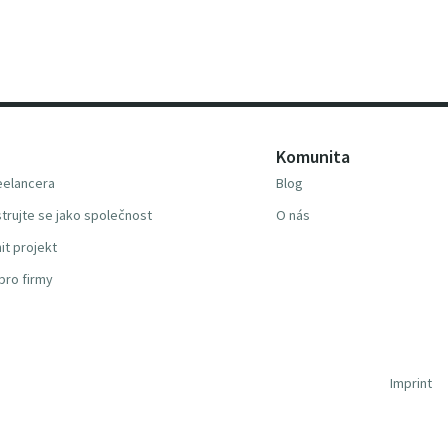
Komunita
reelancera
Blog
trujte se jako společnost
O nás
it projekt
pro firmy
Imprint