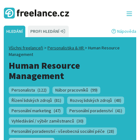
HLEDÁNÍ
PROFI HLEDÁNÍ
Nápověda
Všichni freelanceři
>
Personalistika & HR
>
Human Resource
Management
Human Resource
Management
Personalista
(122)
Nábor pracovníků
(99)
Řízení lidských zdrojů
(81)
Rozvoj lidských zdrojů
(48)
Personální marketing
(47)
Personální poradenství
(41)
Vyhledávání / výběr zaměstnanců
(30)
Personální poradenství - všeobecná sociální péče
(28)