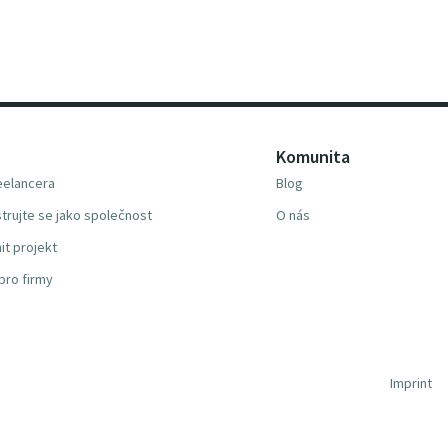
Komunita
reelancera
Blog
trujte se jako společnost
O nás
it projekt
pro firmy
Imprint