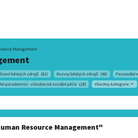
source Management
gement
Řízení lidských zdrojů
(81)
Rozvoj lidských zdrojů
(48)
Personální 
lní poradenství - všeobecná sociální péče
(28)
Všechny kategorie
uman Resource Management"