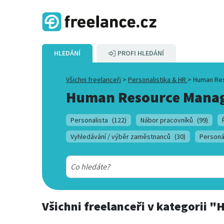
HLEDÁNÍ
PROFI HLEDÁNÍ
Všichni freelanceři
>
Personalistika & HR
>
Human Re
Human Resource Mana
Personalista
(122)
Nábor pracovníků
(99)
Vyhledávání / výběr zaměstnanců
(30)
Personá
Všichni freelanceři
v kategorii
"H