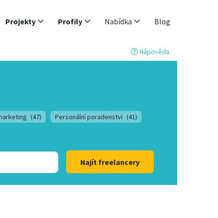
Projekty
Profily
Nabídka
Blog
Nápověda
marketing
(47)
Personální poradenství
(41)
Najít freelancery