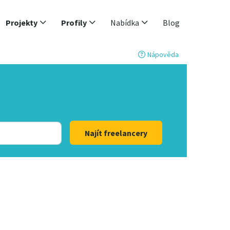
Projekty
Profily
Nabídka
Blog
Nápověda
Najít freelancery