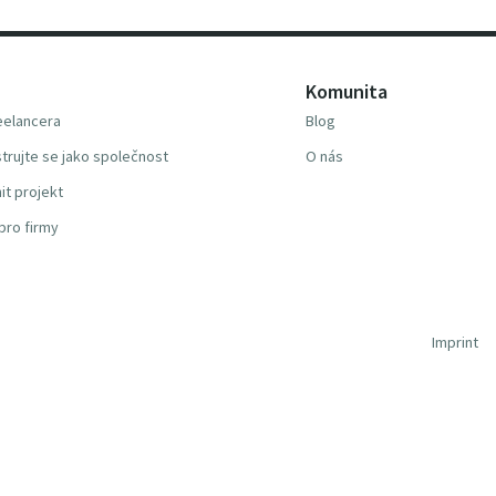
Komunita
reelancera
Blog
trujte se jako společnost
O nás
it projekt
pro firmy
Imprint