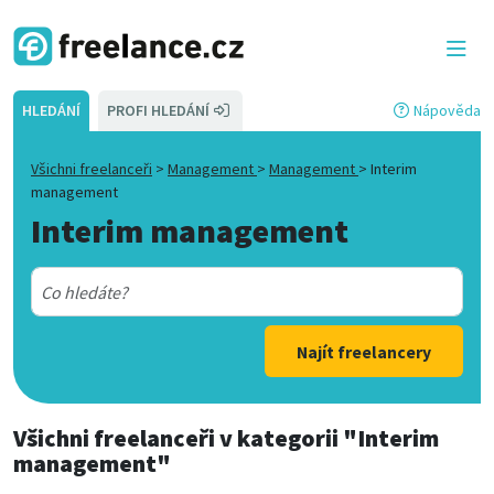
HLEDÁNÍ
PROFI HLEDÁNÍ
Nápověda
Všichni freelanceři
>
Management
>
Management
>
Interim
management
Interim management
Najít freelancery
Všichni freelanceři
v kategorii
"Interim
management"