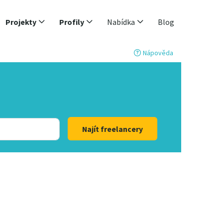
Projekty
Profily
Nabídka
Blog
Nápověda
Najít freelancery