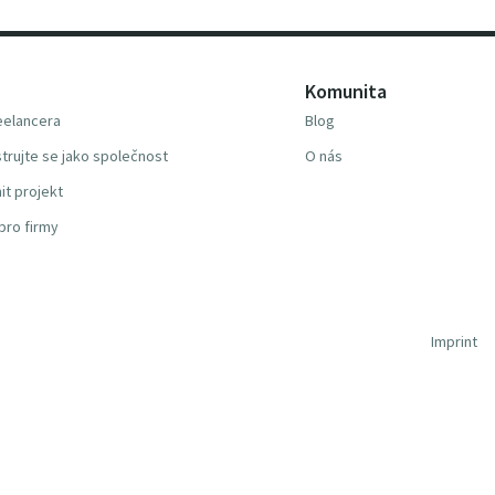
Komunita
reelancera
Blog
trujte se jako společnost
O nás
it projekt
pro firmy
Imprint