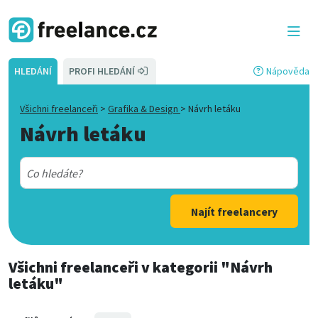
HLEDÁNÍ
PROFI HLEDÁNÍ
Nápověda
Všichni freelanceři
>
Grafika & Design
>
Návrh letáku
Návrh letáku
Najít freelancery
Všichni freelanceři
v kategorii
"Návrh
letáku"