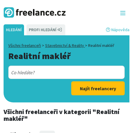
HLEDÁNÍ
PROFI HLEDÁNÍ
Nápověda
Všichni freelanceři
>
Stavebnictví & Reality
>
Realitní makléř
Realitní makléř
Najít freelancery
Všichni freelanceři
v kategorii
"Realitní
makléř"