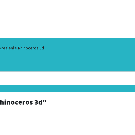
kreslení
>
Rhinoceros 3d
hinoceros 3d"