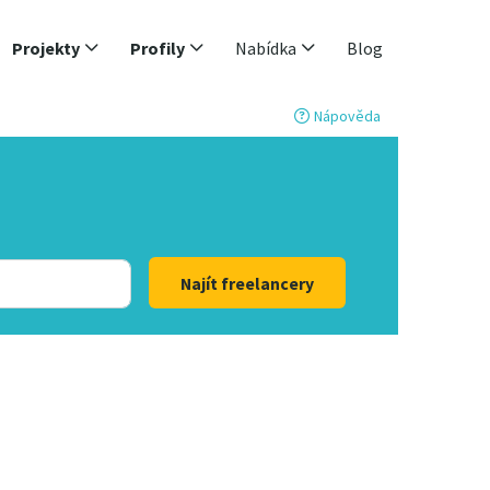
Projekty
Profily
Nabídka
Blog
Nápověda
Najít freelancery