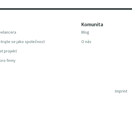
Komunita
reelancera
Blog
trujte se jako společnost
O nás
it projekt
pro firmy
Imprint