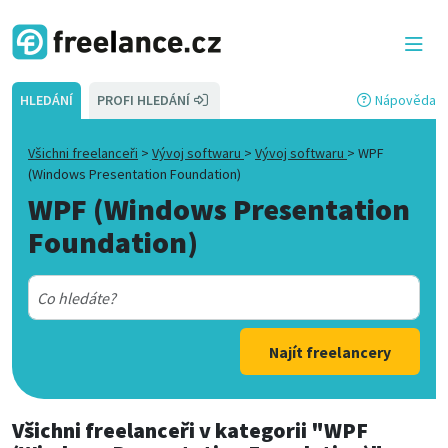
HLEDÁNÍ
PROFI HLEDÁNÍ
Nápověda
Všichni freelanceři
>
Vývoj softwaru
>
Vývoj softwaru
>
WPF
(Windows Presentation Foundation)
WPF (Windows Presentation
Foundation)
Najít freelancery
Všichni freelanceři
v kategorii
"WPF