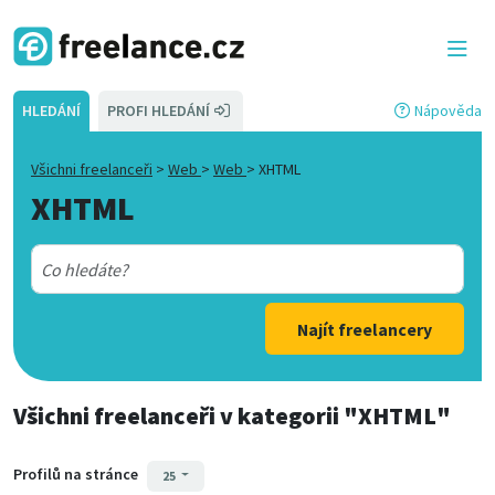
HLEDÁNÍ
PROFI HLEDÁNÍ
Nápověda
Všichni freelanceři
>
Web
>
Web
>
XHTML
XHTML
Najít freelancery
Všichni freelanceři
v kategorii
"XHTML"
Profilů na stránce
25