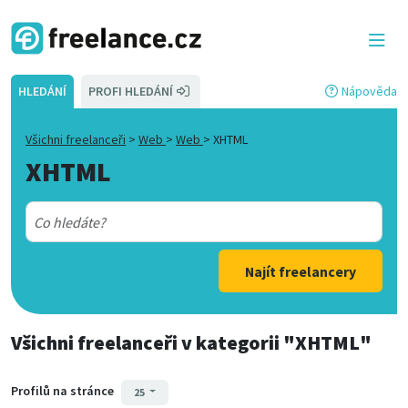
HLEDÁNÍ
PROFI HLEDÁNÍ
Nápověda
Všichni freelanceři
>
Web
>
Web
>
XHTML
XHTML
Najít freelancery
Všichni freelanceři
v kategorii
"XHTML"
Profilů na stránce
25