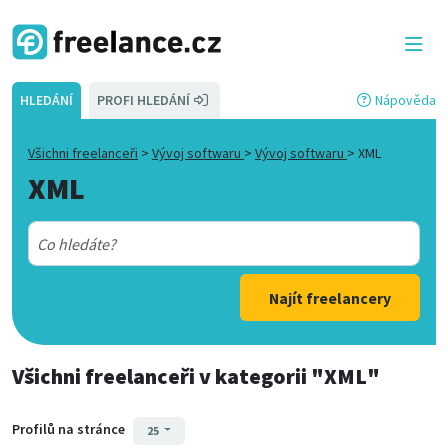
HLEDÁNÍ
PROFI HLEDÁNÍ
Nápověda
Všichni freelanceři
>
Vývoj softwaru
>
Vývoj softwaru
>
XML
XML
Najít freelancery
Všichni freelanceři
v kategorii
"XML"
Profilů na stránce
25