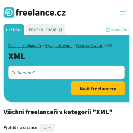
HLEDÁNÍ
PROFI HLEDÁNÍ
Nápověda
Všichni freelanceři
>
Vývoj softwaru
>
Vývoj softwaru
>
XML
XML
Najít freelancery
Všichni freelanceři
v kategorii
"XML"
Profilů na stránce
25