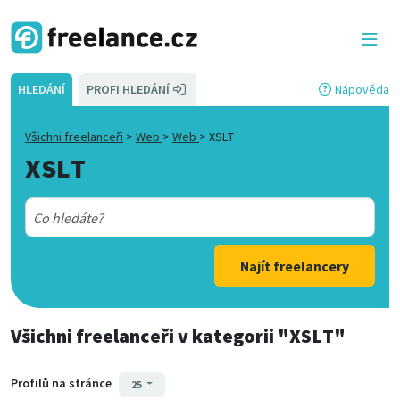
HLEDÁNÍ
PROFI HLEDÁNÍ
Nápověda
Všichni freelanceři
>
Web
>
Web
>
XSLT
XSLT
Najít freelancery
Všichni freelanceři
v kategorii
"XSLT"
Profilů na stránce
25