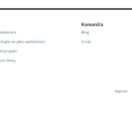
Komunita
reelancera
Blog
trujte se jako společnost
O nás
it projekt
pro firmy
Imprint