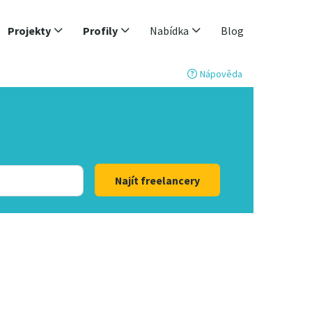
Projekty
Profily
Nabídka
Blog
Nápověda
Najít freelancery