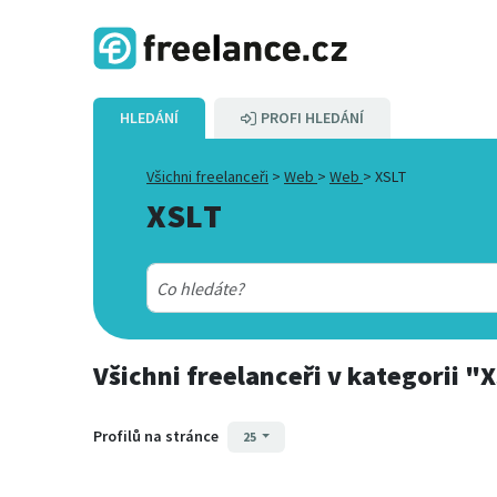
HLEDÁNÍ
PROFI HLEDÁNÍ
Všichni freelanceři
>
Web
>
Web
>
XSLT
XSLT
Všichni freelanceři
v kategorii
"X
Profilů na stránce
25