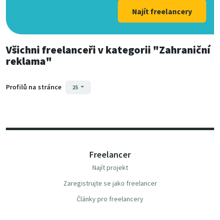
Najít freelancery
Všichni freelanceři
v kategorii
"Zahraniční
reklama"
Profilů na stránce
25
Freelancer
Najít projekt
Zaregistrujte se jako freelancer
Články pro freelancery