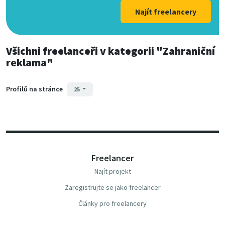
Najít freelancery
Všichni freelanceři
v kategorii
"Zahraniční
reklama"
Profilů na stránce
25
Freelancer
Najít projekt
Zaregistrujte se jako freelancer
Články pro freelancery