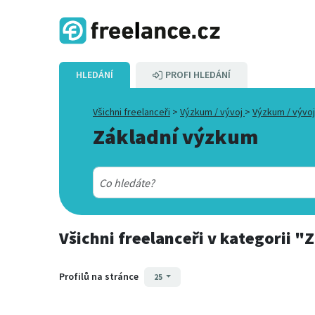
HLEDÁNÍ
PROFI HLEDÁNÍ
Všichni freelanceři
>
Výzkum / vývoj
>
Výzkum / vývo
Základní výzkum
Všichni freelanceři
v kategorii
"Z
Profilů na stránce
25