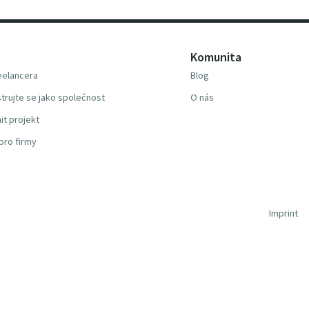
Komunita
reelancera
Blog
trujte se jako společnost
O nás
it projekt
pro firmy
Imprint