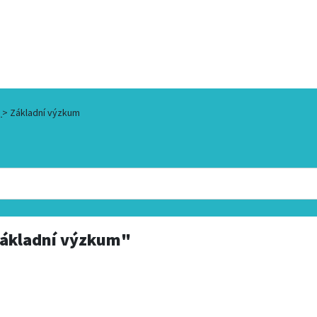
j
>
Základní výzkum
ákladní výzkum"