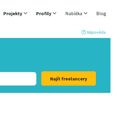
Projekty
Profily
Nabídka
Blog
Nápověda
Najít freelancery