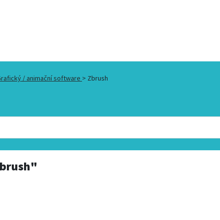
rafický / animační software
>
Zbrush
brush"