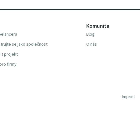
Komunita
reelancera
Blog
trujte se jako společnost
O nás
it projekt
pro firmy
Imprint