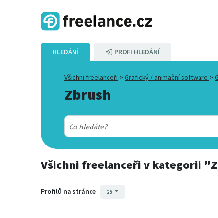
HLEDÁNÍ
PROFI HLEDÁNÍ
Všichni freelanceři
>
Grafický / animační software
>
G
Zbrush
Všichni freelanceři
v kategorii
"Z
Profilů na stránce
25