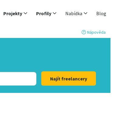
Projekty
Profily
Nabídka
Blog
Nápověda
Najít freelancery