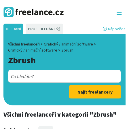
HLEDÁNÍ
PROFI HLEDÁNÍ
Nápověda
Všichni freelanceři
>
Grafický / animační software
>
Grafický / animační software
>
Zbrush
Zbrush
Najít freelancery
Všichni freelanceři
v kategorii
"Zbrush"