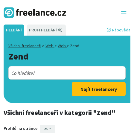
HLEDÁNÍ
PROFI HLEDÁNÍ
Nápověda
Všichni freelanceři
>
Web
>
Web
>
Zend
Zend
Najít freelancery
Všichni freelanceři
v kategorii
"Zend"
Profilů na stránce
25