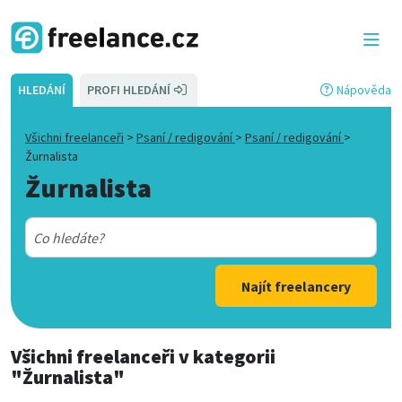
HLEDÁNÍ
PROFI HLEDÁNÍ
Nápověda
Všichni freelanceři
>
Psaní / redigování
>
Psaní / redigování
>
Žurnalista
Žurnalista
Najít freelancery
Všichni freelanceři
v kategorii
"Žurnalista"