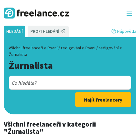
HLEDÁNÍ
PROFI HLEDÁNÍ
Nápověda
Všichni freelanceři
>
Psaní / redigování
>
Psaní / redigování
>
Žurnalista
Žurnalista
Najít freelancery
Všichni freelanceři
v kategorii
"Žurnalista"