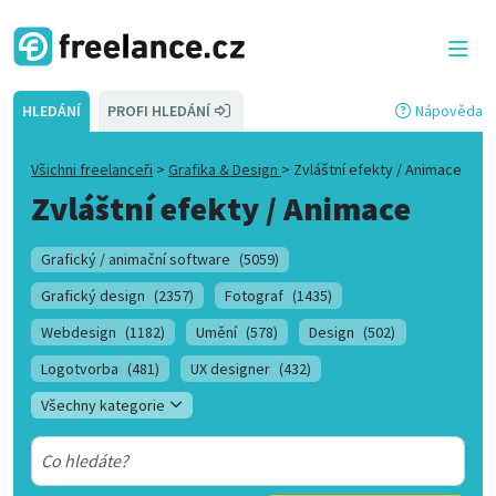
HLEDÁNÍ
PROFI HLEDÁNÍ
Nápověda
Všichni freelanceři
>
Grafika & Design
>
Zvláštní efekty / Animace
Zvláštní efekty / Animace
Grafický / animační software
(5059)
Grafický design
(2357)
Fotograf
(1435)
Webdesign
(1182)
Umění
(578)
Design
(502)
Logotvorba
(481)
UX designer
(432)
Všechny kategorie