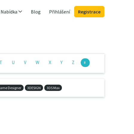
Nabídka
Blog
Přihlášení
Registrace
T
U
V
W
X
Y
Z
#
ame Designer
3DESIGN
3DS Max