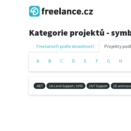
Kategorie projektů - sym
Freelanceři podle dovedností
Projekty podl
A
B
C
D
E
F
G
H
.NET
1st Level Support / UHD
24/7 Support
2D animac