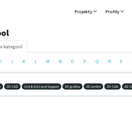
Projekty
Profily
bol
e kategorií
I
J
K
L
M
N
O
P
Q
R
S
e
2D-CAD
2nd & 3rd Level Support
3D grafika
3D umění
3D-CAD
3D-G